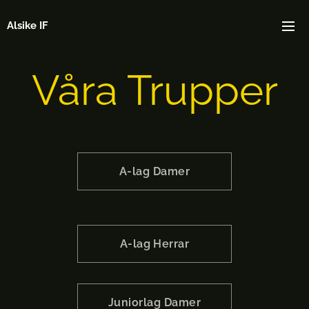
Alsike IF
Våra Trupper
A-lag Damer
A-lag Herrar
Juniorlag Damer